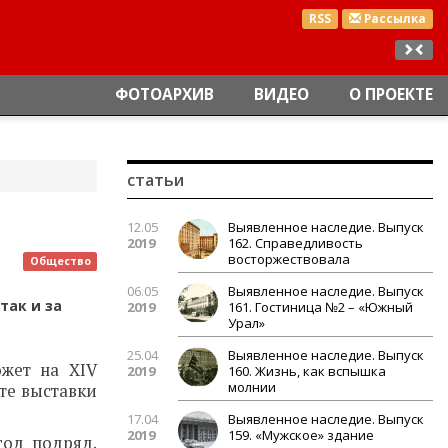
RSS
Рассылка
ФОТОАРХИВ
ВИДЕО
О ПРОЕКТЕ
статьи
12.05
Выявленное наследие. Выпуск
2019
162. Справедливость
восторжествовала
Общество
06.05
Выявленное наследие. Выпуск
так и за
2019
161. Гостиница №2 – «Южный
Урал»
25.04
Выявленное наследие. Выпуск
ожет на XIV
2019
160. Жизнь, как вспышка
молнии
оте выставки
17.04
Выявленное наследие. Выпуск
2019
159. «Мужское» здание
год подряд.