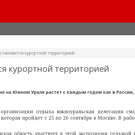
 становится курортной территорией
ся курортной территорией
о на Южном Урале растет с каждым годом как в России, 
 организации отдыха южноуральская делегация см
оторая пройдет с 23 по 26 сентября в Москве. В раб
нская область участвует в этой экспозиции седьмой 