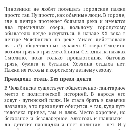
Чиновники не любят посещать городские пляжи
просто так. Ну просто, как обычные люди. В городе,
где в центре протекает большая река и имеются
два приличных озера, вольному городскому
обывателю негде искупаться. В начале ХХ века в
центре Челябинска на реке Миасс действовали
пять (!) общественных купален. С озера Смолино
возили грязь в грязелечебницы. Сегодня на пляжах
Смолино, пока только прошлогодняя бытовая
грязь, бумага и бутылки. Хозяина отдыха нет.
Пляжи не готовы к короткому летнему сезону.
Президент-отель. Без прези-дента
В Челябинске существует общественно-санитарное
место с политической историей. В народе его
зовут - путинский пляж. Не стала брать в кавычки
название, а то президент обидится. А так, куда путь
человека привел, там и пляж. Место хорошее, но
бесхозное и безалаберное. Алкоголь и шашлыки -
да, детские площадки и пост полиции - нет. И у