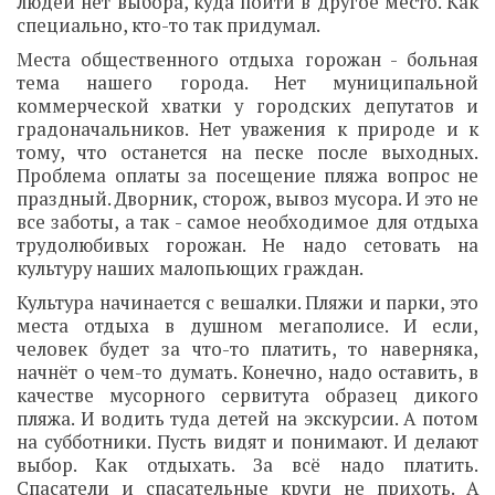
людей нет выбора, куда пойти в другое место. Как
специально, кто-то так придумал.
Места общественного отдыха горожан - больная
тема нашего города. Нет муниципальной
коммерческой хватки у городских депутатов и
градоначальников. Нет уважения к природе и к
тому, что останется на песке после выходных.
Проблема оплаты за посещение пляжа вопрос не
праздный. Дворник, сторож, вывоз мусора. И это не
все заботы, а так - самое необходимое для отдыха
трудолюбивых горожан. Не надо сетовать на
культуру наших малопьющих граждан.
Культура начинается с вешалки. Пляжи и парки, это
места отдыха в душном мегаполисе. И если,
человек будет за что-то платить, то наверняка,
начнёт о чем-то думать. Конечно, надо оставить, в
качестве мусорного сервитута образец дикого
пляжа. И водить туда детей на экскурсии. А потом
на субботники. Пусть видят и понимают. И делают
выбор. Как отдыхать. За всё надо платить.
Спасатели и спасательные круги не прихоть. А