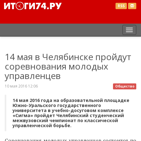
RSS
Пер
нав
14 мая в Челябинске пройдут
соревнования молодых
управленцев
10 мая 2016 12:06
Общество
14 мая 2016 года на образовательной площадке
Южно-Уральского государственного
университета в учебно-досуговом комплексе
«Сигма» пройдет Челябинский студенческий
межвузовский чемпионат по классической
управленческой борьбе.
Соревнования молодых управленцев состоится по