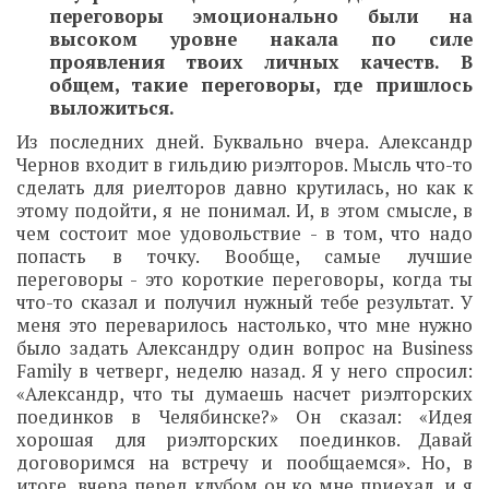
переговоры эмоционально были на
высоком уровне накала по силе
проявления твоих личных качеств. В
общем, такие переговоры, где пришлось
выложиться.
Из последних дней. Буквально вчера. Александр
Чернов входит в гильдию риэлторов. Мысль что-то
сделать для риелторов давно крутилась, но как к
этому подойти, я не понимал. И, в этом смысле, в
чем состоит мое удовольствие - в том, что надо
попасть в точку. Вообще, самые лучшие
переговоры - это короткие переговоры, когда ты
что-то сказал и получил нужный тебе результат. У
меня это переварилось настолько, что мне нужно
было задать Александру один вопрос на Business
Family в четверг, неделю назад. Я у него спросил:
«Александр, что ты думаешь насчет риэлторских
поединков в Челябинске?» Он сказал: «Идея
хорошая для риэлторских поединков. Давай
договоримся на встречу и пообщаемся». Но, в
итоге, вчера перед клубом он ко мне приехал, и я