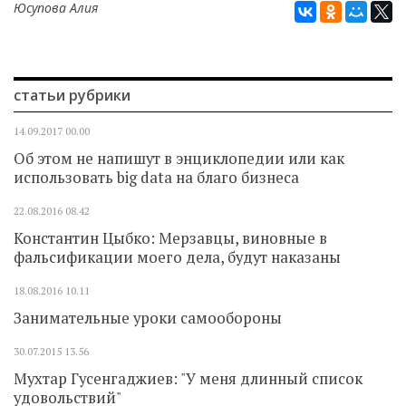
Юсупова Алия
статьи рубрики
14.09.2017
00.00
Об этом не напишут в энциклопедии или как
использовать big data на благо бизнеса
22.08.2016
08.42
Константин Цыбко: Мерзавцы, виновные в
фальсификации моего дела, будут наказаны
18.08.2016
10.11
Занимательные уроки самообороны
30.07.2015
13.56
Мухтар Гусенгаджиев: "У меня длинный список
удовольствий"