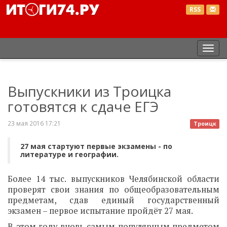
RSS
Пер
нав
Выпускники из Троицка
готовятся к сдаче ЕГЭ
23 мая 2016 17:21
Троицк
27 мая стартуют первые экзамены - по
литературе и географии.
Более 14 тыс. выпускников Челябинской области
проверят свои знания по общеобразовательным
предметам, сдав единый государственный
экзамен – первое испытание пройдёт 27 мая.
В этом году вновь самым популярным предметом