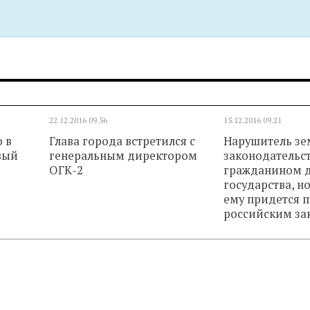
22.12.2016
09.56
15.12.2016
09.21
 в
Глава города встретился с
Нарушитель зе
вый
генеральным директором
законодательст
ОГК-2
гражданином д
государства, н
ему придется 
российским за