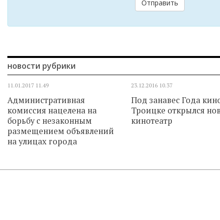
Отправить
новости рубрики
11.01.2017
11.49
23.12.2016
10.37
Административная
Под занавес Года кино
комиссия нацелена на
Троицке открылся но
борьбу с незаконным
кинотеатр
размещением объявлений
на улицах города