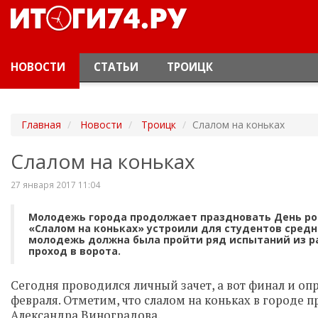
НОВОСТИ
СТАТЬИ
ТРОИЦК
Главная
Новости
Троицк
Слалом на коньках
Слалом на коньках
27 января 2017 11:04
Молодежь города продолжает праздновать День ро
«Слалом на коньках» устроили для студентов сред
молодежь должна была пройти ряд испытаний из ра
проход в ворота.
Сегодня проводился личный зачет, а вот финал и оп
февраля.
Отметим, что слалом на коньках в городе 
Александра Виноградова.