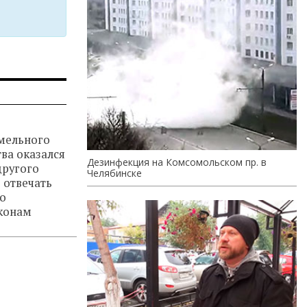
мельного
ва оказался
Дезинфекция на Комсомольском пр. в
ругого
Челябинске
о отвечать
по
конам