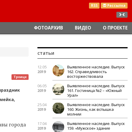
RSS
Рассылка
ФОТОАРХИВ
ВИДЕО
О ПРОЕКТЕ
статьи
12.05
Выявленное наследие. Выпуск
2019
162. Справедливость
восторжествовала
Троицк
06.05
Выявленное наследие. Выпуск
праздник
2019
161. Гостиница №2 – «Южный
Урал»
мейка,
25.04
Выявленное наследие. Выпуск
2019
160. Жизнь, как вспышка
молнии
17.04
Выявленное наследие. Выпуск
авы города
2019
159. «Мужское» здание