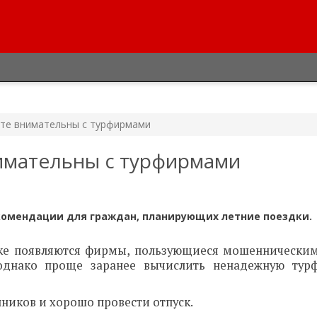
ьте внимательны с турфирмами
нимательны с турфирмами
комендации для граждан, планирующих летние поездки.
нке появляются фирмы, пользующиеся мошеннически
 однако проще заранее вычислить ненадежную тур
нников и хорошо провести отпуск.