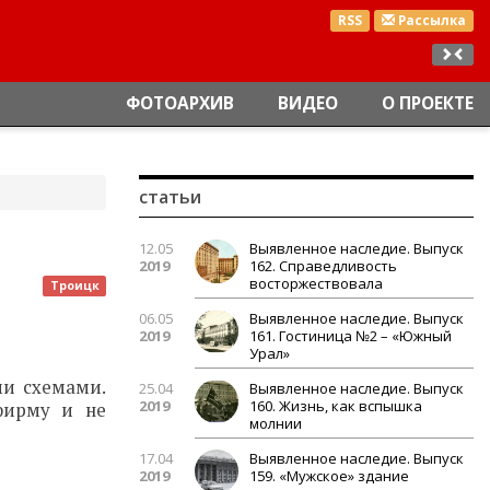
RSS
Рассылка
ФОТОАРХИВ
ВИДЕО
О ПРОЕКТЕ
статьи
12.05
Выявленное наследие. Выпуск
2019
162. Справедливость
восторжествовала
Троицк
06.05
Выявленное наследие. Выпуск
2019
161. Гостиница №2 – «Южный
Урал»
ми схемами.
25.04
Выявленное наследие. Выпуск
2019
160. Жизнь, как вспышка
фирму и не
молнии
17.04
Выявленное наследие. Выпуск
2019
159. «Мужское» здание