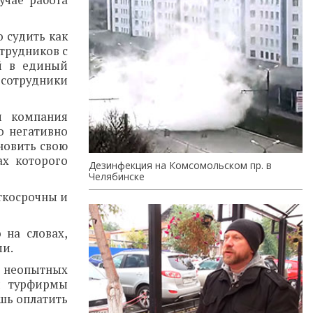
учае работа
о судить как
отрудников с
ий в единый
 сотрудники
и компания
о негативно
ановить свою
ах которого
Дезинфекция на Комсомольском пр. в
Челябинске
ткосрочны и
 на словах,
ми.
 неопытных
и турфирмы
ишь оплатить