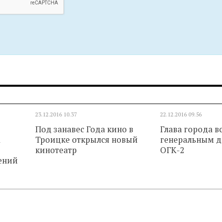
23.12.2016
10.37
22.12.2016
09.56
Под занавес Года кино в
Глава города в
а
Троицке открылся новый
генеральным 
кинотеатр
ОГК-2
ений