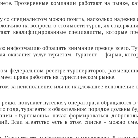
рнете. Проверенные компании работают на рынке, к
у со специалистом можно понять, насколько надежна 
лончиво на вопросы о стоимости туров, их содержани
тают квалифицированные специалисты, которые пр
акую информацию обращать внимание прежде всего. Ту
я оказания услуг туристам. Турагент – фирма, кото
ном федеральном реестре туроператоров, размещенн
 имеет права работать на туристическом рынке.
стом за неисполнение или не надлежащее исполнение о
ы редко покупают путевки у оператора, а обращаются в 
го года, турагенты в обязательном порядке должны бу
циации «Турпомощь» начал формироваться добровол
ний. Если агентство есть в этом списке – можно сме