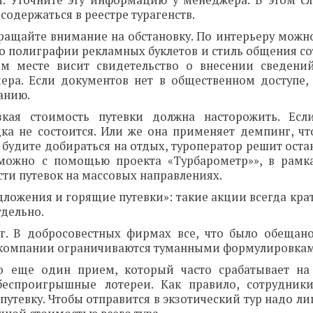
ти. Уточните эту информацию у менеджера. В этом сл
содержаться в реестре турагенств.
бращайте внимание на обстановку. По интерьеру можн
тво полиграфии рекламных буклетов и стиль общения с
ом месте висит свидетельство о внесении сведен
ера. Если документов нет в общественном доступе,
анию.
кая стоимость путевки должна насторожить. Есл
ка не состоится. Или же она применяет демпинг, чт
ы будите добираться на отдых, туроператор решит ост
 можно с помощью проекта «Турбарометр»», в рамк
ти путевок на массовых направлениях.
ложения и горящие путевки»: такие акции всегда кра
дельно.
уг. В добросовестных фирмах все, что было обещано
 компании ограничиваются туманными формулировка
о еще один прием, который часто срабатывает на
беспроигрышные лотереи. Как правило, сотрудник
утевку. Чтобы отправится в экзотический тур надо л