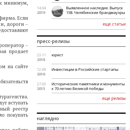
ак минимум,
14.04
Выявленное наследие. Выпуск
2019
158. Челябинские брандмауэры
фирма. Если
и, дороги –
еще статьи
едоставляют
пресс-релизы
роператор –
рая продает
23.11
юрист
2018
ом на сайте
12.09
Инвестиции в Российские стартапы
2016
бязательств
27.03
Исторические памятники и монументы
2015
к 70-летию Великой победы
турагенства.
еще релизы
дут вступать
ьный реестр
ло покупать
наглядно