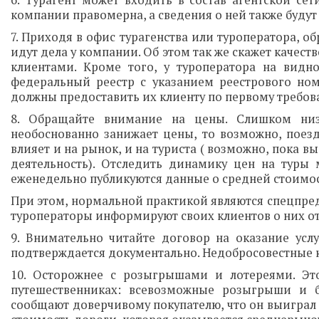
6. Турагент может входить в состав агентской се
компании правомерна, а сведения о ней также будут 
7. Приходя в офис турагенства или туроператора, о
идут дела у компании. Об этом так же скажет качес
клиентами. Кроме того, у туроператора на видн
федеральный реестр с указанием реестрового ном
должны предоставить их клиенту по первому требов
8. Обращайте внимание на цены. Слишком низ
необоснованно занижает цены, то возможно, поезд
влияет и на рынок, и на туриста ( возможно, пока в
деятельность). Отследить динамику цен на туры
еженедельно публикуются данные о средней стоимос
При этом, нормальной практикой являются спецпред
туроператоры информируют своих клиентов о них от
9. Внимательно читайте договор на оказание усл
подтверждается документально. Недобросовестные
10. Осторожнее с розыгрышами и лотереями. Эт
путешественниках: всевозможные розыгрыши и 
сообщают доверчивому покупателю, что он выиграл п