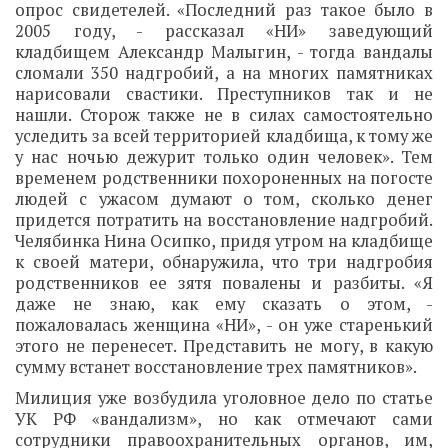
опрос свидетелей. «Последний раз такое было в
2005 году, - рассказал «НИ» заведующий
кладбищем Александр Малыгин, - тогда вандалы
сломали 350 надгробий, а на многих памятниках
нарисовали свастики. Преступников так и не
нашли. Сторож также не в силах самостоятельно
уследить за всей территорией кладбища, к тому же
у нас ночью дежурит только один человек». Тем
временем родственники похороненных на погосте
людей с ужасом думают о том, сколько денег
придется потратить на восстановление надгробий.
Челябинка Нина Осипко, придя утром на кладбище
к своей матери, обнаружила, что три надгробия
родственников ее зятя повалены и разбиты. «Я
даже не знаю, как ему сказать о этом, -
пожаловалась женщина «НИ», - он уже старенький
этого не перенесет. Представить не могу, в какую
сумму встанет восстановление трех памятников».
Милиция уже возбудила уголовное дело по статье
УК РФ «вандализм», но как отмечают сами
сотрудники правоохранительных органов, им,