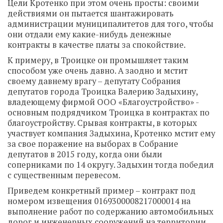
Цели Кротенко при этом очень просты: своими
действиями он пытается шантажировать
администрации муниципалитетов для того, чтобы
они отдали ему какие-нибудь денежные
контракты в качестве платы за спокойствие.
К примеру, в Троицке он промышляет таким
способом уже очень давно. А заодно и мстит
своему давнему врагу – депутату Собрания
депутатов города Троицка Валерию Задыхину,
владеющему фирмой ООО «Благоустройство» -
основным подрядчиком Троицка в контрактах по
благоустройству. Срывая контракты, в которых
участвует компания Задыхина, Кротенко мстит ему
за свое поражение на выборах в Собрание
депутатов в 2015 году, когда они были
соперниками по 14 округу. Задыхин тогда победил
с существенным перевесом.
Приведем конкретный пример – контракт под
номером извещения 0169300008217000014 на
выполнение работ по содержанию автомобильных
дорог и инженерных сооружений на территории