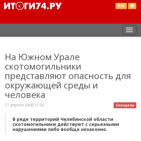
RSS
Пер
нав
На Южном Урале
скотомогильники
представляют опасность для
окружающей среды и
человека
17 апреля 2008 11:50
Скандалы
В ряде территорий Челябинской области
скотомогильники действуют с серьезными
нарушениями либо вообще незаконно.