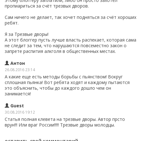
Этому блоггеру заплатили, либо он просто захотел
пропиариться за счёт трезвых дворов.
Сам ничего не делает, так хочет подняться за счёт хороших
ребят.
Я за Трезвые дворы!
А этот блоггер пусть лучше власть распекает, которая сама
не следит за тем, что нарушаются повсеместно закон о
запрете распития алкголя в общественных местах.
Антон
26.08.2016 23:14
А какие еще есть методы борьбы с пьянством! Вокруг
сплошная пьянка! Вот ребята ходят и каждому пытаются
это объяснить, чтобы до каждого дошло чем он
занимается!
Guest
30.08.2016 19:12
Статья полная клевета на трезвые дворы. Автор прсто
врун!!! Или враг России!!!!! Трезвые дворы молодцы.
оставить свой комментарий