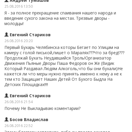
Андрей Тумашов
25.08.2016 13:50
Я - за полное прекращение спаивания нашего народа и
введение сухого закона на местах. Трезвые дворы -
молодцы!
Евгений Стариков
26.08.2016 20:20
Первый Бухарь Челябинска которы Бегает по Улицам на
камеру с голой писькой,пишет о Маралях???Что за бред!???
Продолжай Бухать Неудавшийся Троль!Организатор
Движения Пьяные Дворы Паша Федоров он Же (Видик
Который Раздавал Людям Алкоголь,что бы они бухали)Не
кажется ли что меры нужно принять именно к нему а не к
тем кто Защищает Наших Детей От Бухого Быдла На
Детских Площадках!!!!
Евгений Стариков
26.08.2016 21:54
Почему Не Выкладываю коментарии?
Босов Владислав
26.08.2016 22:52