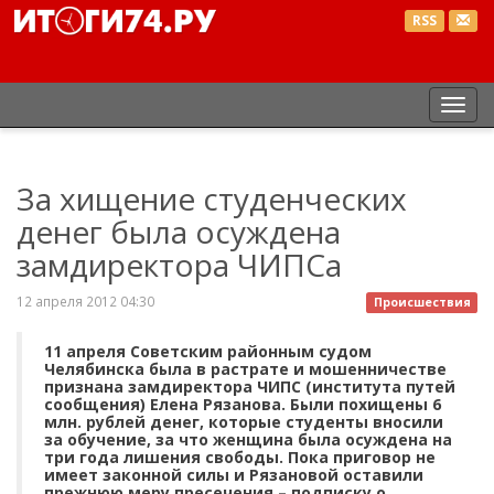
RSS
Пер
нав
За хищение студенческих
денег была осуждена
замдиректора ЧИПСа
12 апреля 2012 04:30
Происшествия
11 апреля Советским районным судом
Челябинска была в растрате и мошенничестве
признана замдиректора ЧИПС (института путей
сообщения) Елена Рязанова. Были похищены 6
млн. рублей денег, которые студенты вносили
за обучение, за что женщина была осуждена на
три года лишения свободы. Пока приговор не
имеет законной силы и Рязановой оставили
прежнюю меру пресечения – подписку о