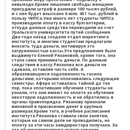
невыезде.Кроме лишения свободы женщине
присудили штраф в размере 100 тысяч рублей,
и с нее будет взыскано 6 млн. 451 тыс. рублей в
пользу ЧИПСа.Уже много лет студенты ЧИПСа
производили оплату в кассу бухгалтерии,
откуда данные средства переводили на счет
Уральского университета путей сообщения.
Два года назад создали отдел маркетинга
института, и многим студентам предлагали
вносить туда деньги, мотивируя это
загруженностью кассы.Это предложение было
выдвинуто Еленой Рязановой, кроме того, она
стала сама принимать деньги. По данным
следствия в кассу Рязанова все деньги не
сдавала, оставляя часть себе. А
образовавшуюся задолженность гасила
деньгами, которыми оплачивались следующие
семестры. Афера оставалась тайной до тех
пор, пока оплатившие обучение студенты не
узнали, что они имеют по оплате за обучение
некоторую задолженность и не обратились в
органы правопорядка. Рязанову признали
виновной в присвоении денег в крупных
размерах.Кроме того, в учебное расписание
института Рязанова ставила свои занятия,
которые на самом деле не проводились, но
оплату за эти часы замдиректора получала. За
это ей инкриминируют использование