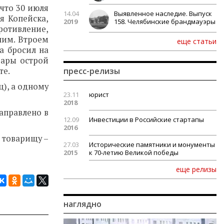
что 30 июля
14.04
Выявленное наследие. Выпуск
я Копейска,
2019
158. Челябинские брандмауэры
ротивление,
ним. Втроем
еще статьи
а бросил на
дары острой
те.
пресс-релизы
ц), а одному
23.11
юрист
2018
аправлено в
12.09
Инвестиции в Российские стартапы
2016
 товарищу –
27.03
Исторические памятники и монументы
2015
к 70-летию Великой победы
еще релизы
наглядно