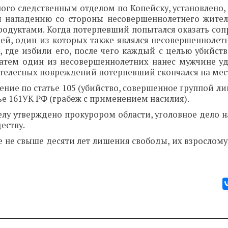
ого следственным отделом по Копейску, установлено, 
я нападению со стороны несовершеннолетнего жител
родуктами. Когда потерпевший попытался оказать соп
ей, один из которых также являлся несовершеннолет
 где избили его, после чего каждый с целью убийств
Затем один из несовершеннолетних нанес мужчине у
 телесных повреждений потерпевший скончался на мес
ние по статье 105 (убийство, совершенное группой ли
ье 161УК РФ (грабеж с применением насилия).
лу утверждено прокурором области, уголовное дело н
еству.
не свыше десяти лет лишения свободы, их взрослому