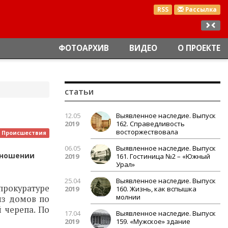
RSS
Рассылка
ФОТОАРХИВ
ВИДЕО
О ПРОЕКТЕ
статьи
12.05
Выявленное наследие. Выпуск
2019
162. Справедливость
восторжествовала
Происшествия
06.05
Выявленное наследие. Выпуск
тношении
2019
161. Гостиница №2 – «Южный
Урал»
25.04
Выявленное наследие. Выпуск
прокуратуре
2019
160. Жизнь, как вспышка
молнии
из домов по
 черепа. По
17.04
Выявленное наследие. Выпуск
2019
159. «Мужское» здание