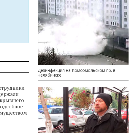
Дезинфекция на Комсомольском пр. в
Челябинске
сотрудники
держали
скрывшего
подсобное
имуществом