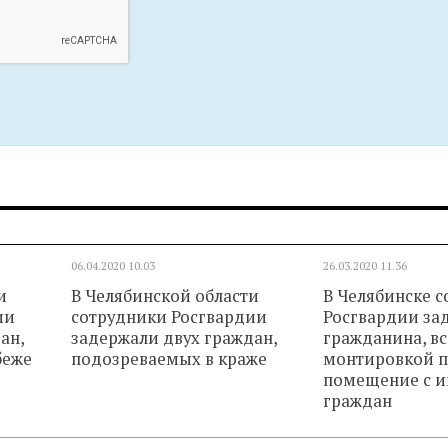
06.04.2020
10.03
26.03.2020
11.36
и
В Челябинской области
В Челябинске 
ии
сотрудники Росгвардии
Росгвардии за
ан,
задержали двух граждан,
гражданина, в
беже
подозреваемых в краже
монтировкой 
помещение с 
граждан