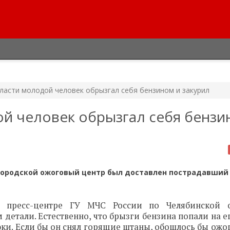
ласти молодой человек обрызгал себя бензином и закурил
й человек обрызгал себя бензи
в городской ожоговый центр был доставлен пострадавший 
в пресс-центре ГУ МЧС России по Челябинской о
етали. Естественно, что брызги бензина попали на е
рюки. Если бы он снял горящие штаны, обошлось бы ожо