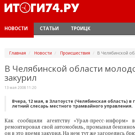
НОВОСТИ
СТАТЬИ
ТРОИЦК
Главная
Новости
Происшествия
В Челябинской об
В Челябинской области молодо
закурил
13 мая 2008 11:20
Вчера, 12 мая, в Златоусте (Челябинская область) 
летний слесарь местного трамвайного управления.
Как сообщили агентству «Урал-пресс-информ» 
ремонтировал свой автомобиль, промывал бензином д
он в это время закурил. На нем тут же загорелись б