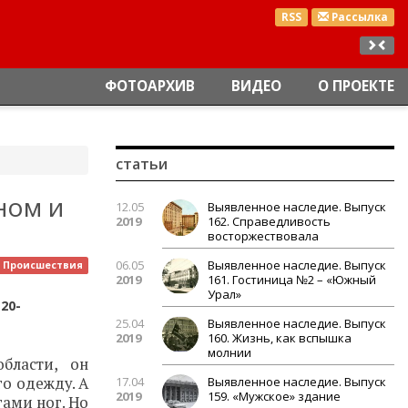
RSS
Рассылка
ФОТОАРХИВ
ВИДЕО
О ПРОЕКТЕ
статьи
ном и
12.05
Выявленное наследие. Выпуск
2019
162. Справедливость
восторжествовала
06.05
Выявленное наследие. Выпуск
Происшествия
2019
161. Гостиница №2 – «Южный
Урал»
20-
25.04
Выявленное наследие. Выпуск
2019
160. Жизнь, как вспышка
молнии
бласти, он
го одежду. А
17.04
Выявленное наследие. Выпуск
2019
159. «Мужское» здание
гами ног. Но