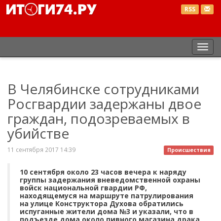
RSS
Пер
нав
В Челябинске сотрудниками
Росгвардии задержаны двое
граждан, подозреваемых в
убийстве
11 сентября 2017 14:39
Происшествия
10 сентября около 23 часов вечера к наряду
группы задержания вневедомственной охраны
войск национальной гвардии РФ,
находящемуся на маршруте патрулирования
на улице Конструктора Духова обратились
испуганные жители дома №3 и указали, что в
подъезде дома около пивного магазина драка