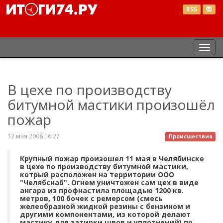
RSS
Пер
нав
В цехе по производству
битумной мастики произошёл
пожар
12 мая 2008 16:27
Происшествия
Крупный пожар произошел 11 мая в Челябинске
в цехе по производству битумной мастики,
котрый расположен на территории ООО
"Челябснаб". Огнем уничтожен сам цех в виде
ангара из профнастила площадью 1200 кв.
метров, 100 бочек с ремерсом (смесь
желеобразной жидкой резины с бензином и
другими компонентами, из которой делают
мастику для затирки швов и уплотнений) по