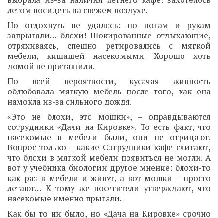
выбрала из-за наличия летнего кафе: захотелось
летом посидеть на свежем воздухе.
Но отдохнуть не удалось: по ногам и рукам
запрыгали… блохи! Шокированные отдыхающие,
отряхиваясь, спешно ретировались с мягкой
мебели, кишащей насекомыми. Хорошо хоть
домой не притащили.
По всей вероятности, кусачая живность
облюбовала мягкую мебель после того, как она
намокла из-за сильного дождя.
«Это не блохи, это мошки», – оправдываются
сотрудники «Дачи на Кировке». То есть факт, что
насекомые в мебели были, они не отрицают.
Вопрос только – какие Сотрудники кафе считают,
что блохи в мягкой мебели появиться не могли. А
вот у учебника биологии другое мнение: блохи-то
как раз в мебели и живут, а вот мошки – просто
летают… К тому же посетители утверждают, что
насекомые именно прыгали.
Как бы то ни было, но «Дача на Кировке» срочно