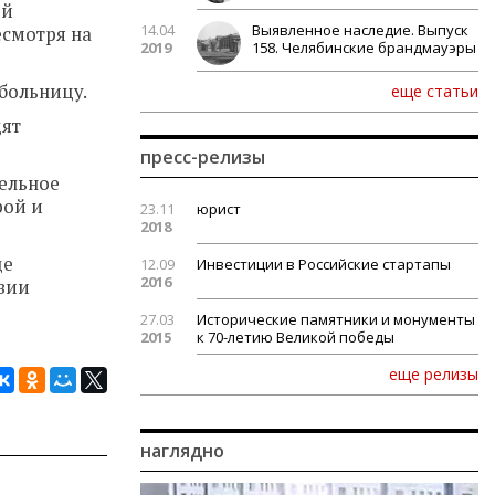
ой
14.04
Выявленное наследие. Выпуск
есмотря на
2019
158. Челябинские брандмауэры
больницу.
еще статьи
дят
пресс-релизы
ельное
рой и
23.11
юрист
2018
де
12.09
Инвестиции в Российские стартапы
2016
твии
27.03
Исторические памятники и монументы
2015
к 70-летию Великой победы
еще релизы
наглядно