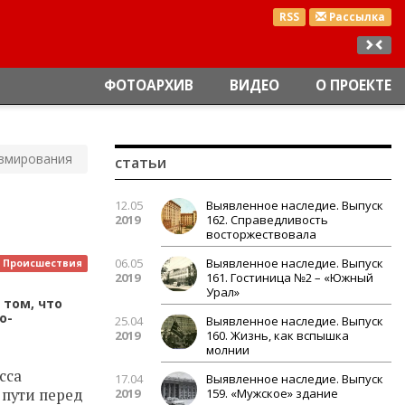
RSS
Рассылка
ФОТОАРХИВ
ВИДЕО
О ПРОЕКТЕ
авмирования
статьи
12.05
Выявленное наследие. Выпуск
2019
162. Справедливость
восторжествовала
06.05
Выявленное наследие. Выпуск
Происшествия
2019
161. Гостиница №2 – «Южный
Урал»
 том, что
о-
25.04
Выявленное наследие. Выпуск
2019
160. Жизнь, как вспышка
молнии
сса
17.04
Выявленное наследие. Выпуск
 пути перед
2019
159. «Мужское» здание