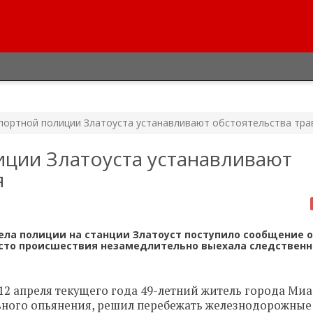
портной полиции Златоуста устанавливают обстоятельства тр
иции Златоуста устанавливают
я
ла полиции на станции Златоуст поступило сообщение о
есто происшествия незамедлительно выехала следственн
12 апреля текущего года 49-летний житель города Миа
льного опьянения, решил перебежать железнодорожные