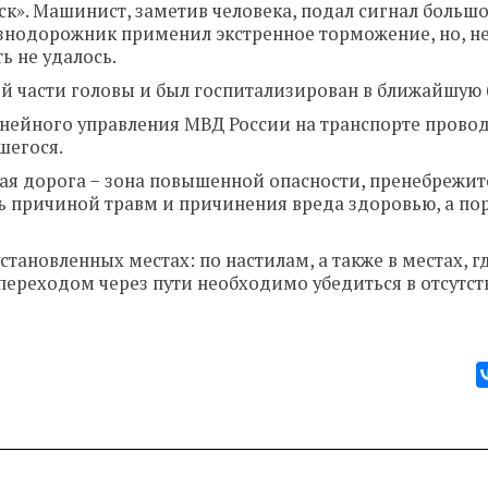
ск». Машинист, заметив человека, подал сигнал больш
езнодорожник применил экстренное торможение, но, н
ь не удалось.
ой части головы и был госпитализирован в ближайшую 
нейного управления МВД России на транспорте прово
шегося.
ая дорога − зона повышенной опасности, пренебрежит
ь причиной травм и причинения вреда здоровью, а по
тановленных местах: по настилам, а также в местах, г
 переходом через пути необходимо убедиться в отсутс