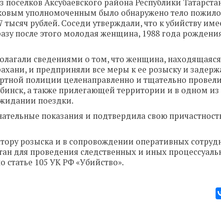
из поселков Аксубаевского района Республики Татарста
стковым уполномоченным было обнаружено тело пожило
 тысяч рублей. Соседи утверждали, что к убийству име
азу после этого молодая женщина, 1988 года рождения
лагали сведениями о том, что женщина, находящаяся 
ахани, и предприняли все меры к ее розыску и задер
ртной полиции целенаправленно и тщательно провел
инск, а также прилегающей территории и в одном из 
ожидании поездки.
нательные показания и подтвердила свою причастност
тору розыска и в сопровождении оперативных сотруд
стан для проведения следственных и иных процессуал
 статье 105 УК РФ «Убийство».