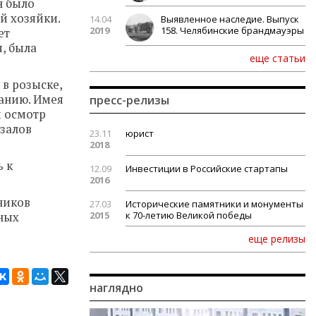
н было
й хозяйки.
14.04
Выявленное наследие. Выпуск
2019
158. Челябинские брандмауэры
ет
, была
еще статьи
в розыске,
жанию. Имея
пресс-релизы
и осмотр
залов
23.11
юрист
2018
ь к
12.09
Инвестиции в Российские стартапы
2016
ников
27.03
Исторические памятники и монументы
2015
к 70-летию Великой победы
ьных
еще релизы
наглядно