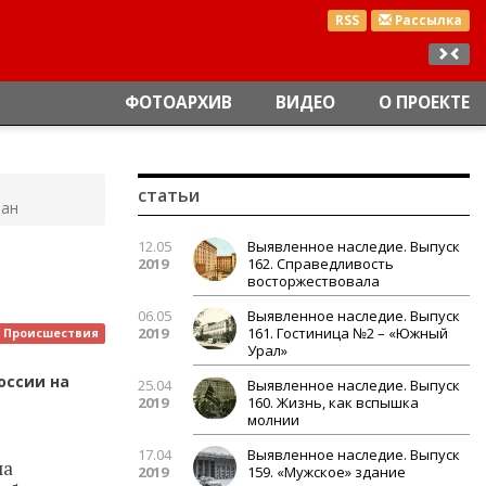
RSS
Рассылка
ФОТОАРХИВ
ВИДЕО
О ПРОЕКТЕ
статьи
тан
12.05
Выявленное наследие. Выпуск
2019
162. Справедливость
восторжествовала
06.05
Выявленное наследие. Выпуск
2019
161. Гостиница №2 – «Южный
Происшествия
Урал»
оссии на
25.04
Выявленное наследие. Выпуск
2019
160. Жизнь, как вспышка
молнии
17.04
Выявленное наследие. Выпуск
ла
2019
159. «Мужское» здание