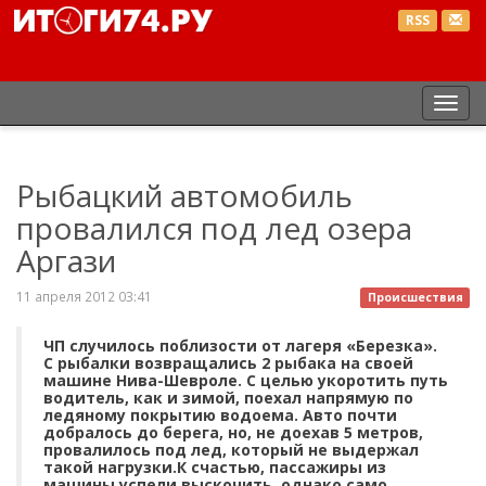
RSS
Пер
нав
Рыбацкий автомобиль
провалился под лед озера
Аргази
11 апреля 2012 03:41
Происшествия
ЧП случилось поблизости от лагеря «Березка».
С рыбалки возвращались 2 рыбака на своей
машине Нива-Шевроле. С целью укоротить путь
водитель, как и зимой, поехал напрямую по
ледяному покрытию водоема. Авто почти
добралось до берега, но, не доехав 5 метров,
провалилось под лед, который не выдержал
такой нагрузки.К счастью, пассажиры из
машины успели выскочить, однако само