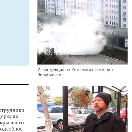
Дезинфекция на Комсомольском пр. в
Челябинске
сотрудники
держали
скрывшего
подсобное