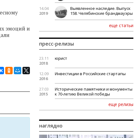
14.04
Выявленное наследие. Выпуск
весному
2019
158. Челябинские брандмауэры
еще статьи
ых эмоций и
щали
пресс-релизы
23.11
юрист
2018
12.09
Инвестиции в Российские стартапы
2016
27.03
Исторические памятники и монументы
2015
к 70-летию Великой победы
еще релизы
наглядно