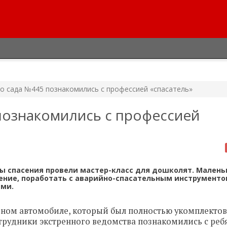
го сада №445 познакомились с профессией «спасатель»
 познакомились с профессией
бы спасения провели мастер-класс для дошколят. Малень
ние, поработать с аварийно-спасательным инструментом
ями.
вном автомобиле, который был полностью укомплекто
трудники экстренного ведомства познакомились с реб