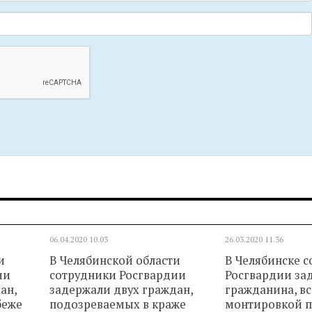
06.04.2020
10.03
26.03.2020
11.36
и
В Челябинской области
В Челябинске 
ии
сотрудники Росгвардии
Росгвардии за
ан,
задержали двух граждан,
гражданина, в
беже
подозреваемых в краже
монтировкой 