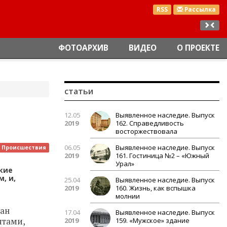
RSS
Рассылка
ФОТОАРХИВ
ВИДЕО
О ПРОЕКТЕ
статьи
12.05
Выявленное наследие. Выпуск
2019
162. Справедливость
восторжествовала
06.05
Выявленное наследие. Выпуск
Происшествия
2019
161. Гостиница №2 – «Южный
Урал»
кие
, и,
25.04
Выявленное наследие. Выпуск
2019
160. Жизнь, как вспышка
молнии
ван
17.04
Выявленное наследие. Выпуск
ятами,
2019
159. «Мужское» здание