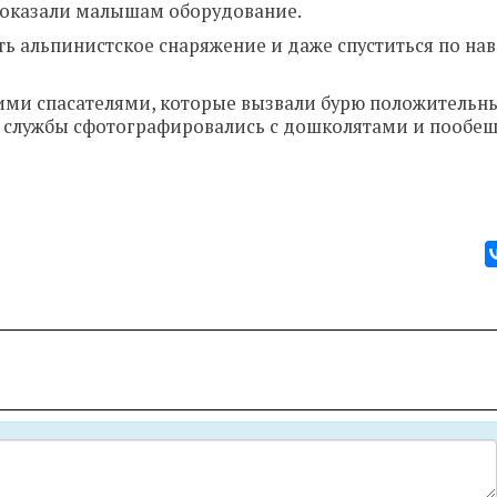
 показали малышам оборудование.
 альпинистское снаряжение и даже спуститься по на
гими спасателями, которые вызвали бурю положительн
ой службы сфотографировались с дошколятами и пообе