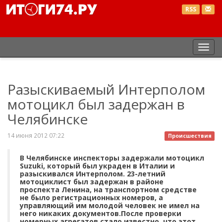
RSS
Пер
нав
Разыскиваемый Интерполом
мотоцикл был задержан в
Челябинске
14 июня 2012 07:22
Происшествия
В Челябинске инспекторы задержали мотоцикл
Suzuki, который был украден в Италии и
разыскивался Интерполом. 23-летний
мотоциклист был задержан в районе
проспекта Ленина, на транспортном средстве
не было регистрационных номеров, а
управляющий им молодой человек не имел на
него никаких документов.После проверки
номерных агрегатов стало известно, что этот