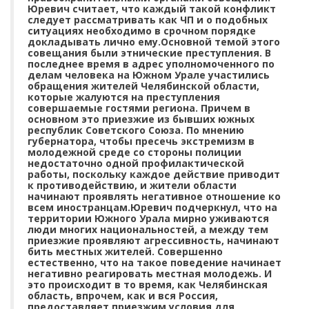
Юревич считает, что каждый такой конфликт
следует рассматривать как ЧП и о подобных
ситуациях необходимо в срочном порядке
докладывать лично ему.Основной темой этого
совещания были этнические преступления. В
последнее время в адрес уполномоченного по
делам человека на Южном Урале участились
обращения жителей Челябинской области,
которые жалуются на преступления
совершаемые гостями региона. Причем в
основном это приезжие из бывших южных
республик Советского Союза. По мнению
губернатора, чтобы пресечь экстремизм в
молодежной среде со стороны полиции
недостаточно одной профилактической
работы, поскольку каждое действие приводит
к противодействию, и жители области
начинают проявлять негативное отношение ко
всем иностранцам.Юревич подчеркнул, что на
территории Южного Урала мирно уживаются
люди многих национальностей, а между тем
приезжие проявляют агрессивность, начинают
бить местных жителей. Совершенно
естественно, что на такое поведение начинает
негативно реагировать местная молодежь. И
это происходит в то время, как Челябинская
область, впрочем, как и вся Россия,
предоставляет приезжим условия для