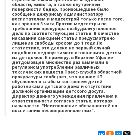
области, живота, а также внутренней
поверхности бедер. Произошедшее было
сообщено дежурному администратору
воспитателем и медсестрой только после того,
как прошло 3 часа.Против медсестры по
требованию прокурора возбудили уголовное
дело по соответствующей статье. В качестве
наказания санкцией статьи предусмотрено
лишение свободы сроком до 1 года.По
статистике, это далеко не первый случай
подобного недопустимого отношения к детям
из детдомов. К примеру, в Верхнем Уфалее
детдомовцев множество раз замечали в
регулярном употреблении различных
токсических веществ.Пресс-служба областной
прокуратуры сообщает, что данное ЧП
обусловлено слабым контролем детей
работниками детского дома и отсутствие
должной организации детского досуга.
Директор данного учреждения привлечена к
ответственности согласно статье, которая
называется "Неисполнение обязанностей по
воспитанию несовершеннолетних".