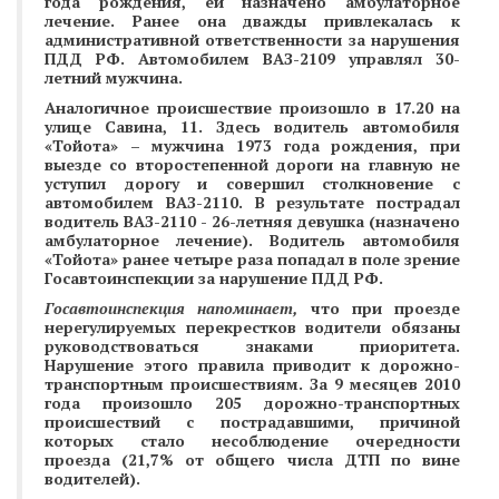
года рождения, ей назначено амбулаторное
лечение. Ранее она дважды привлекалась к
административной ответственности за нарушения
ПДД РФ. Автомобилем ВАЗ-2109 управлял 30-
летний мужчина.
Аналогичное происшествие произошло в 17.20 на
улице Савина, 11. Здесь водитель автомобиля
«Тойота» – мужчина 1973 года рождения, при
выезде со второстепенной дороги на главную не
уступил дорогу и совершил столкновение с
автомобилем ВАЗ-2110. В результате пострадал
водитель ВАЗ-2110 - 26-летняя девушка (назначено
амбулаторное лечение). Водитель автомобиля
«Тойота» ранее четыре раза попадал в поле зрение
Госавтоинспекции за нарушение ПДД РФ.
Госавтоинспекция напоминает,
что при проезде
нерегулируемых перекрестков водители обязаны
руководствоваться знаками приоритета.
Нарушение этого правила приводит к дорожно-
транспортным происшествиям. За 9 месяцев 2010
года произошло 205 дорожно-транспортных
происшествий с пострадавшими, причиной
которых стало несоблюдение очередности
проезда (21,7% от общего числа ДТП по вине
водителей).