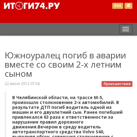
RSS
Пер
нав
Южноуралец погиб в аварии
вместе со своим 2-х летним
сыном
22 июня 2012 07:58
Происшествия
В Челябинской области, на трассе М-5,
произошло столкновение 2-х автомобилей. В
результате ДТП погиб водитель одной из
машин и его двухлетний сын. Ранее погибший
привлекался 63 раза к ответственности за
нарушение правил дорожного
движения.Вечером в среду водитель
автотранспортного средства Volvo S40,
выполняя обгон, совершил столкновение с