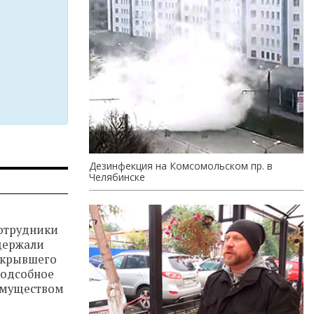
Дезинфекция на Комсомольском пр. в
Челябинске
сотрудники
держали
скрывшего
подсобное
имуществом