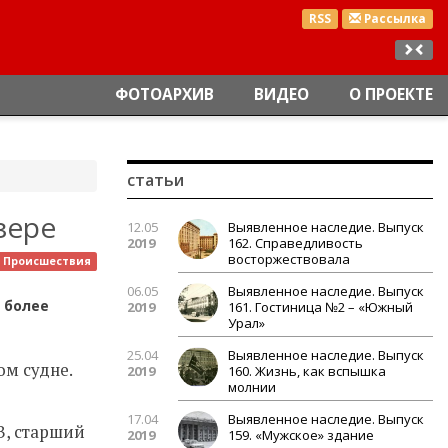
RSS
Рассылка
ФОТОАРХИВ
ВИДЕО
О ПРОЕКТЕ
статьи
зере
12.05
Выявленное наследие. Выпуск
2019
162. Справедливость
восторжествовала
Происшествия
06.05
Выявленное наследие. Выпуск
 более
2019
161. Гостиница №2 – «Южный
Урал»
25.04
Выявленное наследие. Выпуск
ом судне.
2019
160. Жизнь, как вспышка
молнии
17.04
Выявленное наследие. Выпуск
В, старший
2019
159. «Мужское» здание