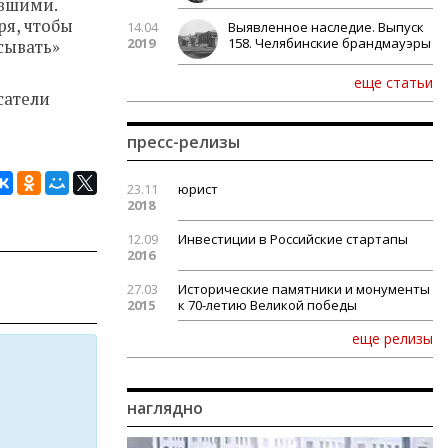
авшими.
ря, чтобы
14.04
Выявленное наследие. Выпуск
2019
158. Челябинские брандмауэры
сывать»
еще статьи
сатели
пресс-релизы
23.11
юрист
2018
12.09
Инвестиции в Российские стартапы
2016
27.03
Исторические памятники и монументы
2015
к 70-летию Великой победы
еще релизы
наглядно