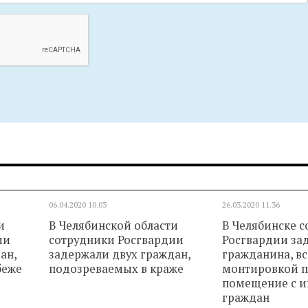
06.04.2020
10.03
26.03.2020
11.36
и
В Челябинской области
В Челябинске 
ии
сотрудники Росгвардии
Росгвардии за
ан,
задержали двух граждан,
гражданина, в
беже
подозреваемых в краже
монтировкой 
помещение с 
граждан