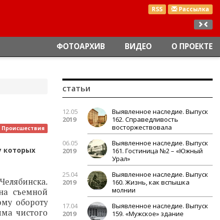
RSS
Рассылка
ФОТОАРХИВ
ВИДЕО
О ПРОЕКТЕ
статьи
12.05
Выявленное наследие. Выпуск
2019
162. Справедливость
восторжествовала
Происшествия
06.05
Выявленное наследие. Выпуск
у которых
2019
161. Гостиница №2 – «Южный
Урал»
25.04
Выявленное наследие. Выпуск
Челябинска.
2019
160. Жизнь, как вспышка
молнии
на съемной
ому обороту
17.04
Выявленное наследие. Выпуск
мма чистого
2019
159. «Мужское» здание