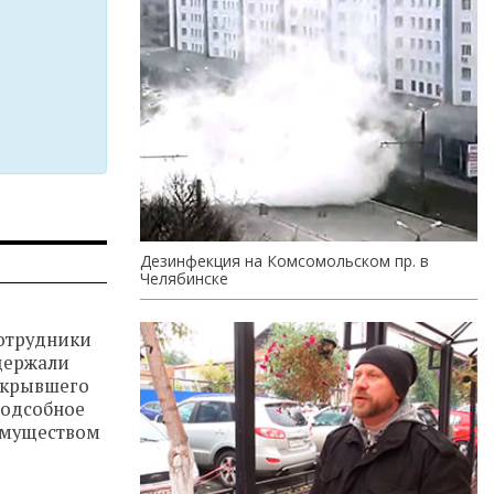
Дезинфекция на Комсомольском пр. в
Челябинске
сотрудники
держали
скрывшего
подсобное
имуществом