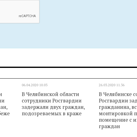
06.04.2020
10.03
26.03.2020
11.36
и
В Челябинской области
В Челябинске 
ии
сотрудники Росгвардии
Росгвардии за
ан,
задержали двух граждан,
гражданина, в
беже
подозреваемых в краже
монтировкой 
помещение с 
граждан