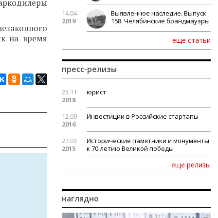
наркодилеры
14.04
Выявленное наследие. Выпуск
2019
158. Челябинские брандмауэры
незаконного
ик на время
еще статьи
пресс-релизы
23.11
юрист
2018
12.09
Инвестиции в Российские стартапы
2016
27.03
Исторические памятники и монументы
2015
к 70-летию Великой победы
еще релизы
наглядно