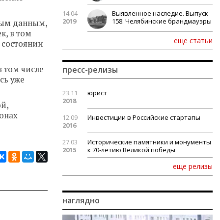
14.04
Выявленное наследие. Выпуск
2019
158. Челябинские брандмауэры
ным данным,
к, в том
еще статьи
в состоянии
в том числе
пресс-релизы
сь уже
23.11
юрист
2018
й,
йонах
12.09
Инвестиции в Российские стартапы
2016
27.03
Исторические памятники и монументы
2015
к 70-летию Великой победы
еще релизы
наглядно