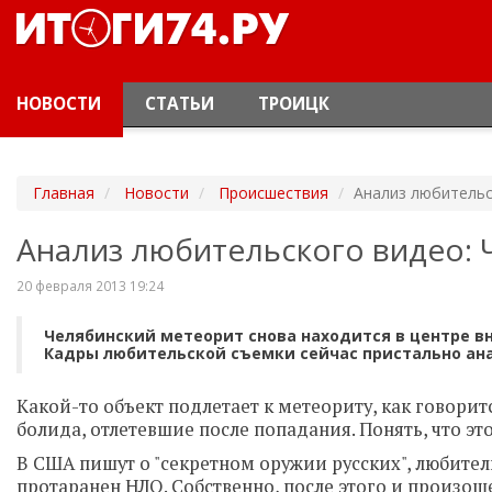
НОВОСТИ
СТАТЬИ
ТРОИЦК
Главная
Новости
Происшествия
Анализ любительс
Анализ любительского видео: 
20 февраля 2013 19:24
Челябинский метеорит снова находится в центре вни
Кадры любительской съемки сейчас пристально ан
Какой-то объект подлетает к метеориту, как говорит
болида, отлетевшие после попадания. Понять, что это
В США пишут о "секретном оружии русских", любител
протаранен НЛО. Собственно, после этого и произош