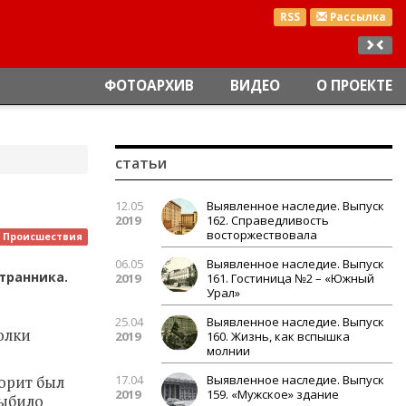
RSS
Рассылка
ФОТОАРХИВ
ВИДЕО
О ПРОЕКТЕ
статьи
12.05
Выявленное наследие. Выпуск
2019
162. Справедливость
восторжествовала
Происшествия
06.05
Выявленное наследие. Выпуск
странника.
2019
161. Гостиница №2 – «Южный
Урал»
25.04
Выявленное наследие. Выпуск
олки
2019
160. Жизнь, как вспышка
молнии
17.04
Выявленное наследие. Выпуск
еорит был
2019
159. «Мужское» здание
выбило