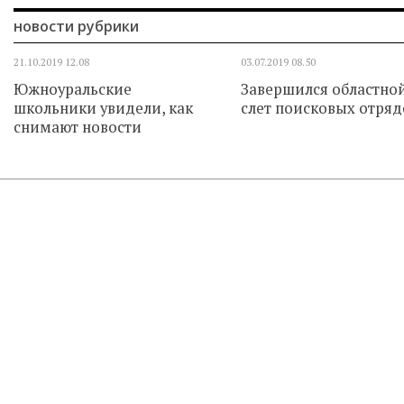
новости рубрики
21.10.2019
12.08
03.07.2019
08.50
Южноуральские
Завершился областно
школьники увидели, как
слет поисковых отряд
снимают новости