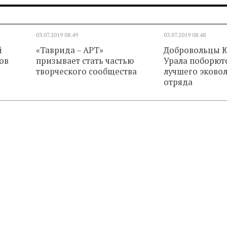
03.07.2019
08.49
03.07.2019
08.48
й
«Таврида – АРТ»
Добровольцы 
ов
призывает стать частью
Урала поборютс
творческого сообщества
лучшего эково
отряда