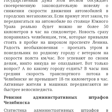
Государственная Дума этой весной обсуждает
своевременную законодательную новеллу о
снижении скорости движения автомобилей в
городских мегаполисах. Если примут этот закон, то
передвигаться на автомобиле по столице Южного
Урала реально будет можно не более 50
километров в час на спидометре. Новость сразу
понравилась челябинцам, тем, которые привыкли
стоять в пробке на широком проспекте Ленина.
Радость необыкновенная – проехать утром в
понедельник по родному городу с ветерком на
скорости полста км/час. Все успевают по своим
делам, никто никуда не опаздывает. Вот только
вопрос? А по какому городу ездить? В часы пик
средняя скорость транспортного потока в
Челябинске не превышает 18-ти километров в час.
Активные жители в машинах передвигаются не
быстрее велосипедиста.
Ревизия административных штрафов
Челябинска
Статистика административных штрафов в