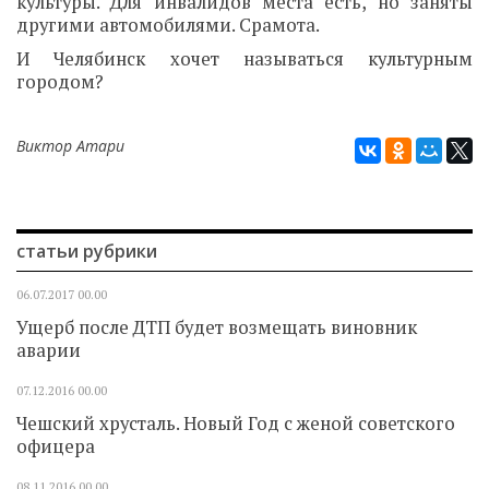
культуры. Для инвалидов места есть, но заняты
другими автомобилями. Срамота.
И Челябинск хочет называться культурным
городом?
Виктор Атари
статьи рубрики
06.07.2017
00.00
Ущерб после ДТП будет возмещать виновник
аварии
07.12.2016
00.00
Чешский хрусталь. Новый Год с женой советского
офицера
08.11.2016
00.00