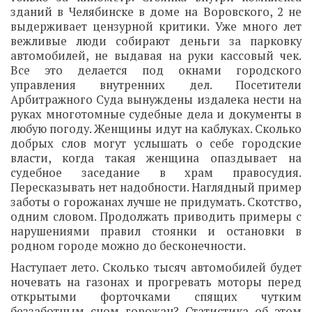
зданий в Челябинске в доме на Воровского, 2 не
выдерживает цензурной критики. Уже много лет
вежливые люди собирают деньги за парковку
автомобилей, не выдавая на руки кассовый чек.
Все это делается под окнами городского
управления внутренних дел. Посетители
Арбитражного Суда вынуждены издалека нести на
руках многотомные судебные дела и документы в
любую погоду. Женщины идут на каблуках. Сколько
добрых слов могут услышать о себе городские
власти, когда такая женщина опаздывает на
судебное заседание в храм правосудия.
Пересказывать нет надобности. Наглядный пример
заботы о горожанах лучше не придумать. Скотство,
одним словом. Продолжать приводить примеры с
нарушениями правил стоянки и остановки в
родном городе можно до бесконечности.
Наступает лето. Сколько тысяч автомобилей будет
ночевать на газонах и прогревать моторы перед
открытыми форточками спящих чутким
беззаботным сном горожан? Статистика об этом