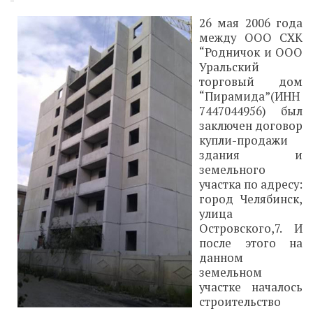
26 мая 2006 года
между ООО СХК
“Родничок и ООО
Уральский
торговый дом
“Пирамида”(ИНН
7447044956) был
заключен договор
купли-продажи
здания и
земельного
участка по адресу:
город Челябинск,
улица
Островского,7. И
после этого на
данном
земельном
участке началось
строительство