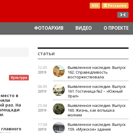
RSS
Рассылка
ФОТОАРХИВ
ВИДЕО
О ПРОЕКТЕ
статьи
12.05
Выявленное наследие. Выпуск
2019
162. Справедливость
восторжествовала
Культура
06.05
Выявленное наследие. Выпуск
2019
161. Гостиница №2 – «Южный
 место в
Урал»
иняли
й раз. На
25.04
Выявленное наследие. Выпуск
 площади
2019
160. Жизнь, как вспышка
и.
молнии
17.04
Выявленное наследие. Выпуск
 главного
2019
159. «Мужское» здание