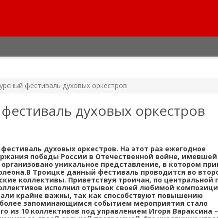
урсный фестиваль духовых оркестров
 фестиваль духовых оркестров
фестиваль духовых оркестров. На этот раз ежегодное
ержания победы России в Отечественной войне, имевшей
 организовано уникальное представление, в котором пр
олеона.В Троицке данный фестиваль проводится во второ
ские коллективы. Приветствуя троичан, по центральной
оллективов исполнил отрывок своей любимой композици
вали крайне важны, так как способствуют повышению
аиболее запоминающимся событием мероприятия стало
го из 10 коллективов под управлением Игоря Вараксина –