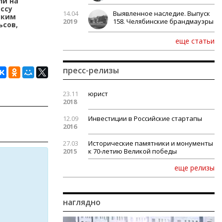
ли на
ссу
14.04
Выявленное наследие. Выпуск
ским
2019
158. Челябинские брандмауэры
ьсов,
еще статьи
пресс-релизы
23.11
юрист
2018
12.09
Инвестиции в Российские стартапы
2016
27.03
Исторические памятники и монументы
2015
к 70-летию Великой победы
еще релизы
наглядно