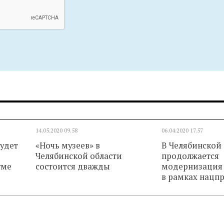
14.05.2020
09.58
06.04.2020
17.57
будет
«Ночь музеев» в
В Челябинской
Челябинской области
продолжается
уме
состоится дважды
модернизация 
в рамках нацп