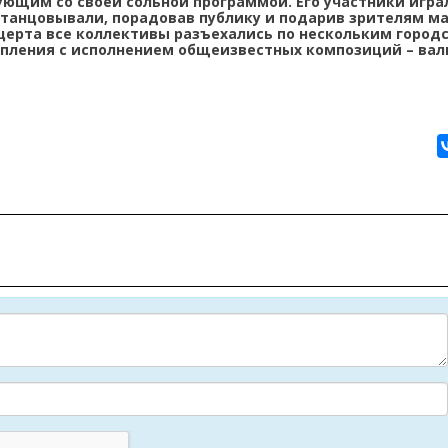
ющим со своей сольной программой. Его участники игра
танцовывали, порадовав публику и подарив зрителям ма
церта все коллективы разъехались по нескольким город
пления с исполнением общеизвестных композиций – вал