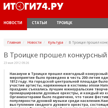
НОВОСТИ
СТАТЬИ
ТРОИЦК
Главная
Новости
Культура
В Троицке прошел конк
В Троицке прошел конкурсный
23 мая 2012 09:26
Накануне в Троицке прошел ежегодный конкурсный 
мероприятие было проведено в честь 200-летия од
1812 году. На городской центральной площади было
участие артисты, наряженные в костюмы эпохи Нап
праздник съехались лучшие южноуральские творче
промаршировали духовые оркестры, и каждый из к
Организаторами было подмечено, что такие фести
популярности духовой музыки среди населения.Н
выступление сводного духового оркестра, состояще