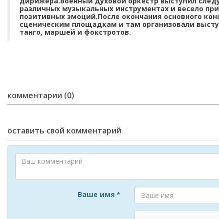
дирижера.Военный духовой оркестр выступил следу
различных музыкальных инструментах и весело при
позитивных эмоций.После окончания основного кон
сценическим площадкам и там организовали высту
танго, маршей и фокстротов.
комментарии (0)
оставить свой комментарий
Ваше имя
*