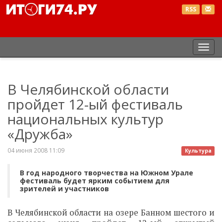
RSS
Пер
нав
В Челябинской области
пройдет 12-ый фестиваль
национальных культур
«Дружба»
04 июня 2008 11:09
Культура
В год народного творчества на Южном Урале
фестиваль будет ярким событием для
зрителей и участников
В Челябинской области на озере Банном шестого и