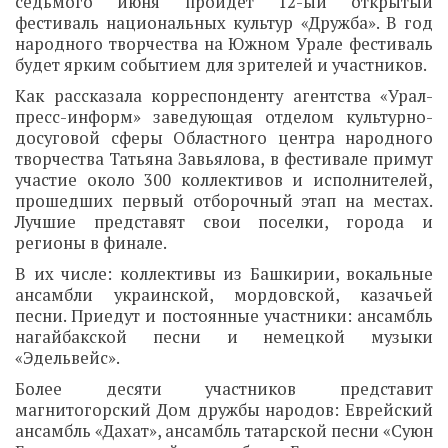
седьмого июня пройдет 12-ый открытый
фестиваль национальных культур «Дружба». В год
народного творчества на Южном Урале фестиваль
будет ярким событием для зрителей и участников.
Как рассказала корреспонденту агентства «Урал-
пресс-информ» заведующая отделом культурно-
досуговой сферы Областного центра народного
творчества Татьяна Завьялова, в фестивале примут
участие около 300 коллективов и исполнителей,
прошедших первый отборочный этап на местах.
Лучшие представят свои поселки, города и
регионы в финале.
В их числе: коллективы из Башкирии, вокальные
ансамбли украинской, мордовской, казачьей
песни. Приедут и постоянные участники: ансамбль
нагайбакской песни и немецкой музыки
«Эдельвейс».
Более десяти участников представит
магнитогорский Дом дружбы народов: Еврейский
ансамбль «Дахат», ансамбль татарской песни «Суюн