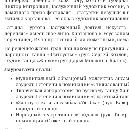
приобрело именно в 2008 году, который губерна
Виктор Митрошин, Заслуженный художник России, а
памятного приза фестиваля – статуэтки девушки в
Наталья Карташова – ее образ художник восстанавл
Татьяна Пуртова, Заслуженный деятель искусств
перепляс» имеет свое лицо. Карташова и Реус зани
через танец. Их танцы всегда были сюжетными, нем
По решению жюри, гран-при никому не присудили. 75
народного танца «Златоустье» (рук. Сергей Козлов,
студии танца «Жарки» (рук. Дарья Мошкина, Братск).
Лауреатами стали
:
Муниципальный образцовый коллектив ансамбл
лауреат 1 степени в номинации «Стилизованны
Творческая лаборатория по русскому танцу Ха
лауреат 1 степени в номинации «Сюжетный тане
«Златоустье» и ансамбль «Улыбка» (рук. Вал
народный танец».
Народный театр танца «Сайдаш» (рук. Тагир 
номинации «Сюжетный танец».