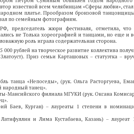
тором Петром Суминым объявлен Годом народного 
втор известной всем челябинцам «Сферы любви», стал
 народном платье. Прообразом бронзовой танцовщицы
ивал по семейным фотографиям.
 РФ, председатель жюри фестиваля, отметила, что
мались не Толька хореографией и танцами, но еще и 
аловажную роль играла содержательная сторона.
 000 рублей на творческое развитие коллектива полу
 Златоуст). Приз семьи Карташовых – статуэтка – вру
ь танца «Непоседы», (рук. Ольга Расторгуева, Ема
й народный танец».
нты-Мансийского филиала МГУКИ (рук. Оксана Комисар
ц».
ерий Баев, Курган) – лауреаты 1 степени в номинац
Латифуллин и Лима Кустабаева, Казань) – лауреат 