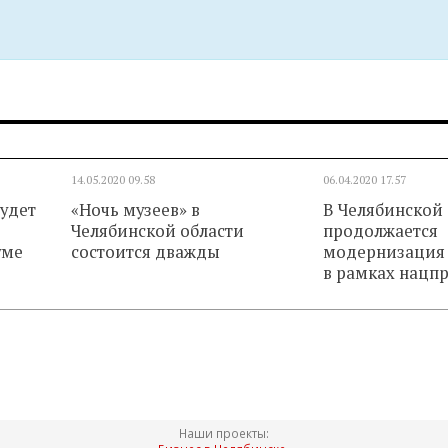
14.05.2020
09.58
06.04.2020
17.57
будет
«Ночь музеев» в
В Челябинской
Челябинской области
продолжается
уме
состоится дважды
модернизация 
в рамках нацп
Наши проекты: