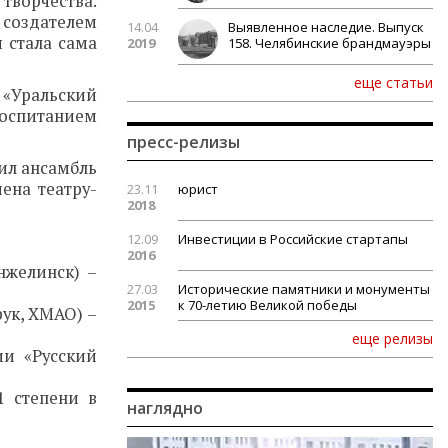
творчества.
 создателем
14.04
Выявленное наследие. Выпуск
 стала сама
2019
158. Челябинские брандмауэры
еще статьи
 «Уральский
воспитанием
пресс-релизы
чил ансамбль
чена театру-
23.11
юрист
2018
12.09
Инвестиции в Российские стартапы
2016
нжелинск) –
27.03
Исторические памятники и монументы
2015
к 70-летию Великой победы
ук, ХМАО) –
еще релизы
ии «Русский
1 степени в
наглядно