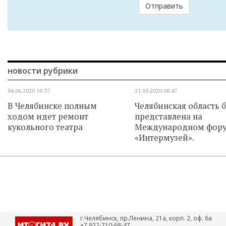
Отправить
новости рубрики
04.06.2020
10.37
21.05.2020
08.47
В Челябинске полным
Челябинская область 
ходом идет ремонт
представлена на
кукольного театра
Международном фор
«Интермузей».
г.Челябинск, пр.Ленина, 21а, корп. 2, оф. 6а
+7 922-710-68-47