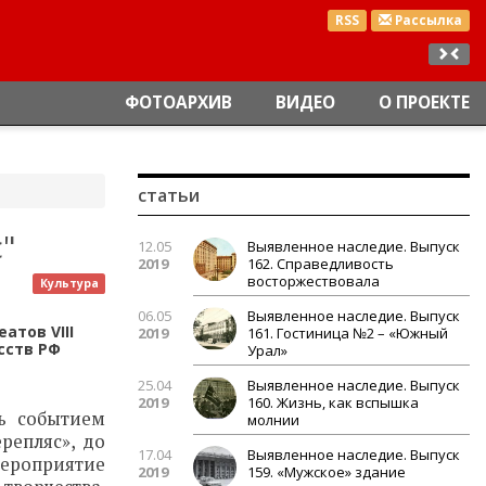
RSS
Рассылка
ФОТОАРХИВ
ВИДЕО
О ПРОЕКТЕ
статьи
"
12.05
Выявленное наследие. Выпуск
2019
162. Справедливость
восторжествовала
Культура
06.05
Выявленное наследие. Выпуск
атов VIII
2019
161. Гостиница №2 – «Южный
сств РФ
Урал»
25.04
Выявленное наследие. Выпуск
2019
160. Жизнь, как вспышка
ь событием
молнии
репляс», до
17.04
Выявленное наследие. Выпуск
мероприятие
2019
159. «Мужское» здание