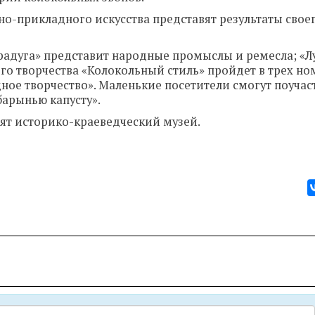
о-прикладного искусства представят результаты свое
-радуга» представит народные промыслы и ремесла; «Л
ого творчества «Колокольный стиль» пройдет в трех но
ное творчество». Маленькие посетители смогут поучас
барынью капусту».
тят историко-краеведческий музей.