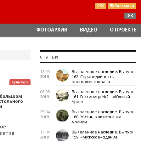
RSS
Рассылка
ФОТОАРХИВ
ВИДЕО
О ПРОЕКТЕ
статьи
12.05
Выявленное наследие. Выпуск
2019
162. Справедливость
восторжествовала
Культура
06.05
Выявленное наследие. Выпуск
в большом
2019
161. Гостиница №2 – «Южный
стольного
Урал»
и
25.04
Выявленное наследие. Выпуск
2019
160. Жизнь, как вспышка
молнии
воё
17.04
Выявленное наследие. Выпуск
риятия
2019
159. «Мужское» здание