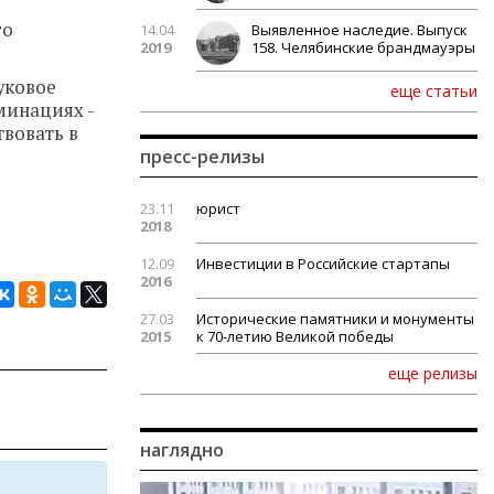
го
14.04
Выявленное наследие. Выпуск
2019
158. Челябинские брандмауэры
уковое
еще статьи
минациях -
твовать в
пресс-релизы
23.11
юрист
2018
12.09
Инвестиции в Российские стартапы
2016
27.03
Исторические памятники и монументы
2015
к 70-летию Великой победы
еще релизы
наглядно