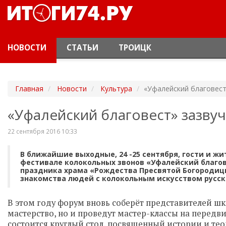
НОВОСТИ
СТАТЬИ
ТРОИЦК
Главная
Новости
Культура
«Уфалейский благовест
«Уфалейский благовест» зазвуч
22 сентября 2016 10:33
В ближайшие выходные, 24 -25 сентября, гости и ж
фестивале колокольных звонов «Уфалейский благов
праздника храма «Рождества Пресвятой Богородиц
знакомства людей с колокольным искусством русск
В этом году форум вновь соберёт представителей шко
мастерство, но и проведут мастер-классы на перед
состоится круглый стол, посвященный истории и те