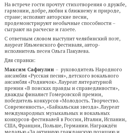
На встрече гости прочтут стихотворения о дружбе,
гармонии, добре, любви к ближнему и природе,
стране; исполнят авторские песни,
продемонстрируют необычные способности –
сыграют на расческе и газете.
С ответным словом выступит челябинский поэт,
лауреат Ильменского фестиваля, автор-
исполнитель песен Ольга Пакулева.
Для справки:
Максим Сафиулин
– руководитель Народного
ансамбля «Русская песня», детского вокального
ансамбля «Родничок». Лауреат литературной
премии «В поисках правды и справедливости»,
дважды финалист Гомеровской премии,
победитель конкурсов «Молодость. Творчество.
Современность», «Байкальская звезда». Лауреат
международных музыкальных и вокальных
конкурсов-фестивалей в России, Италии, Испании,
США, Франции, Польше, Германии. Награждён
медалью «За активную гражданскую позицию и