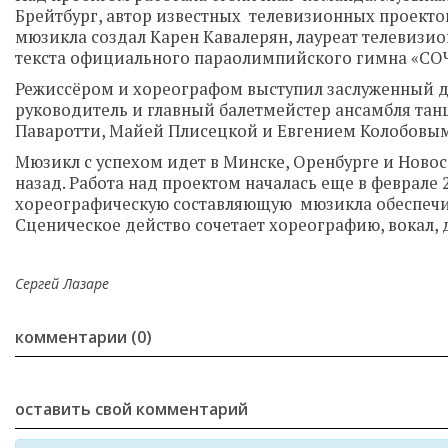
Брейтбург, автор известных телевизионных проектов
мюзикла создал Карен Кавалерян, лауреат телевизио
текста официального параолимпийского гимна «СО
Режиссёром и хореографом выступил заслуженный д
руководитель и главный балетмейстер ансамбля танц
Паваротти, Майей Плисецкой и Евгением Колобовы
Мюзикл с успехом идет в Минске, Оренбурге и Новос
назад. Работа над проектом началась еще в феврале 2
хореографическую составляющую мюзикла обеспечил а
Сценическое действо сочетает хореографию, вокал,
Сергей Лазаре
комментарии (0)
оставить свой комментарий