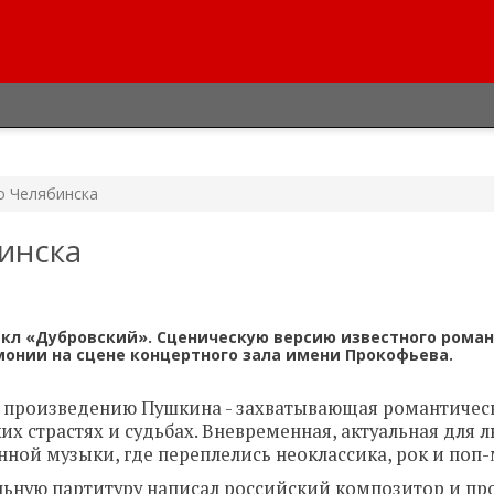
о Челябинска
инска
икл «Дубровский». Сценическую версию известного рома
онии на сцене концертного зала имени Прокофьева.
 произведению Пушкина - захватывающая романтичес
ких страстях и судьбах. Вневременная, актуальная для 
ной музыки, где переплелись неоклассика, рок и поп
льную партитуру написал российский композитор и п