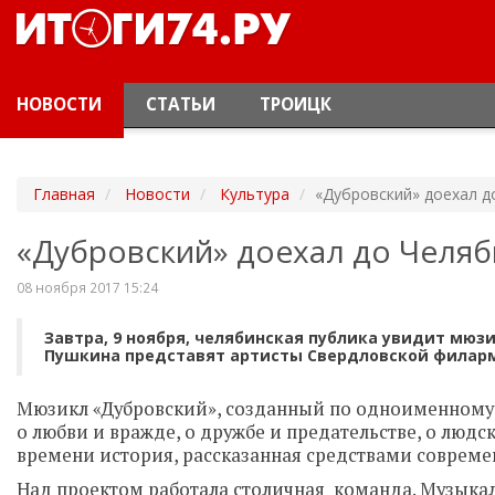
НОВОСТИ
СТАТЬИ
ТРОИЦК
Главная
Новости
Культура
«Дубровский» доехал д
«Дубровский» доехал до Челяб
08 ноября 2017 15:24
Завтра, 9 ноября, челябинская публика увидит мюз
Пушкина представят артисты Свердловской филарм
Мюзикл «Дубровский», созданный по одноименному
о любви и вражде, о дружбе и предательстве, о людс
времени история, рассказанная средствами современ
Над проектом работала столичная команда. Музыка