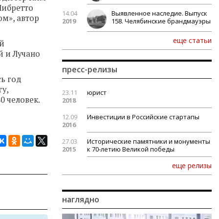
Либретто
14.04
Выявленное наследие. Выпуск
ом», автор
2019
158. Челябинские брандмауэры
еще статьи
й
й и Лучано
пресс-релизы
сь год
гу,
23.11
юрист
0 человек.
2018
12.09
Инвестиции в Российские стартапы
2016
27.03
Исторические памятники и монументы
2015
к 70-летию Великой победы
еще релизы
наглядно