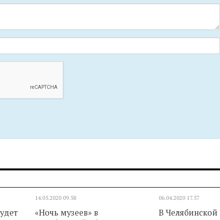
14.05.2020
09.58
06.04.2020
17.57
будет
«Ночь музеев» в
В Челябинской