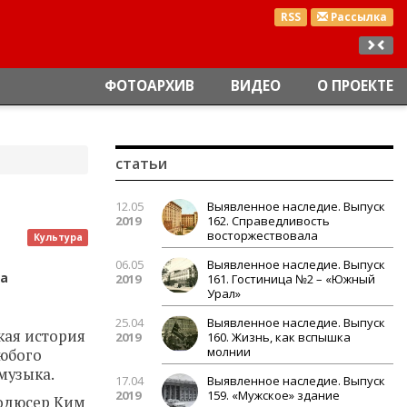
RSS
Рассылка
ФОТОАРХИВ
ВИДЕО
О ПРОЕКТЕ
статьи
12.05
Выявленное наследие. Выпуск
2019
162. Справедливость
восторжествовала
Культура
06.05
Выявленное наследие. Выпуск
на
2019
161. Гостиница №2 – «Южный
Урал»
25.04
Выявленное наследие. Выпуск
кая история
2019
160. Жизнь, как вспышка
молнии
любого
-музыка.
17.04
Выявленное наследие. Выпуск
2019
159. «Мужское» здание
родюсер Ким