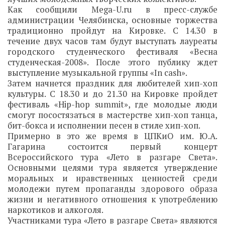
Как сообщили Mega-U.ru в пресс-службе
администрации Челябинска, основные торжества
традиционно пройдут на Кировке. С 14.30 в
течение двух часов там будут выступать лауреаты
городского студенческого фестиваля «Весна
студенческая-2008». После этого публику ждет
выступление музыкальной группы «In cash».
Затем начнется праздник для любителей хип-хоп
культуры. С 18.30 и до 21.30 на Кировке пройдет
фестиваль «Hip-hop summit», где молодые люди
смогут посостязаться в мастерстве хип-хоп танца,
бит-бокса и исполнении песен в стиле хип-хоп.
Примерно в это же время в ЦПКиО им. Ю.А.
Гагарина состоится первый концерт
Всероссийского тура «Лето в разгаре Света».
Основными целями тура является утверждение
моральных и нравственных ценностей среди
молодежи путем пропаганды здорового образа
жизни и негативного отношения к употреблению
наркотиков и алкоголя.
Участниками тура «Лето в разгаре Света» являются