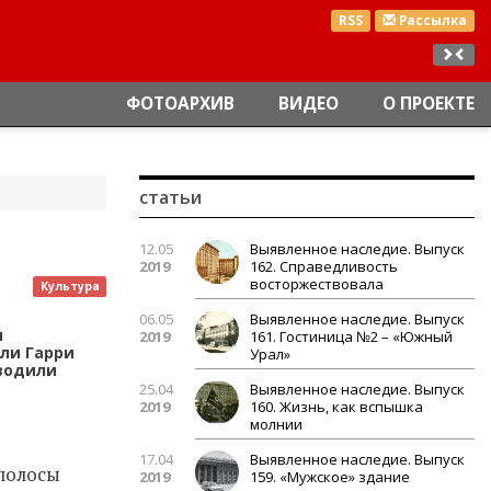
RSS
Рассылка
ФОТОАРХИВ
ВИДЕО
О ПРОЕКТЕ
статьи
12.05
Выявленное наследие. Выпуск
2019
162. Справедливость
восторжествовала
Культура
06.05
Выявленное наследие. Выпуск
м
2019
161. Гостиница №2 – «Южный
ели Гарри
Урал»
оводили
25.04
Выявленное наследие. Выпуск
2019
160. Жизнь, как вспышка
молнии
17.04
Выявленное наследие. Выпуск
 полосы
2019
159. «Мужское» здание