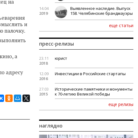
лец на
14.04
Выявленное наследие. Выпуск
2019
158. Челябинские брандмауэры
льеварения
азмыслить и
еще статьи
ю палочку.
 выполнить
пресс-релизы
кино, а
23.11
юрист
2018
по адресу
12.09
Инвестиции в Российские стартапы
2016
27.03
Исторические памятники и монументы
2015
к 70-летию Великой победы
еще релизы
наглядно