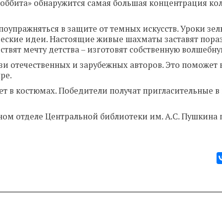
хоббита» обнаружится самая большая концентрация ко
оупражняться в защите от темных искусств. Уроки зе
рческие идеи. Настоящие живые шахматы заставят пор
ствят мечту детства – изготовят собственную волшебну
и отечественных и зарубежных авторов. Это поможет
ре.
ет в костюмах. Победители получат пригласительные в 
ном отделе Центральной библиотеки им. А.С. Пушкина 