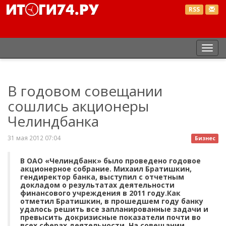
RSS
Пер
нав
В годовом совещании
сошлись акционеры
Челиндбанка
31 мая 2012 07:04
Бизнес
В ОАО «Челиндбанк» было проведено годовое
акционерное собрание. Михаил Братишкин,
гендиректор банка, выступил с отчетным
докладом о результатах деятельности
финансового учреждения в 2011 году.Как
отметил Братишкин, в прошедшем году банку
удалось решить все запланированные задачи и
превысить докризисные показатели почти во
всех сферах деятельности. На совещании