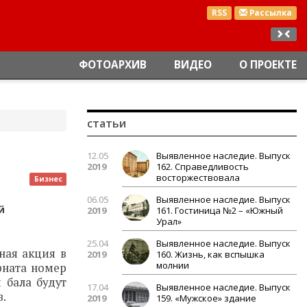
RSS
Рассылка
ФОТОАРХИВ
ВИДЕО
О ПРОЕКТЕ
статьи
12.05
Выявленное наследие. Выпуск
2019
162. Справедливость
восторжествовала
Бизнес
06.05
Выявленное наследие. Выпуск
й
2019
161. Гостиница №2 – «Южный
Урал»
25.04
Выявленное наследие. Выпуск
ная акция в
2019
160. Жизнь, как вспышка
молнии
рната номер
 бала будут
17.04
Выявленное наследие. Выпуск
.
2019
159. «Мужское» здание