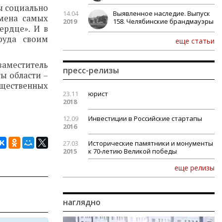
ны социально
14.04
Выявленное наследие. Выпуск
имена самых
2019
158. Челябинские брандмауэры
ердце». И в
руда своим
еще статьи
заместитель
пресс-релизы
ы области –
бщественных
23.11
юрист
2018
12.09
Инвестиции в Российские стартапы
2016
27.03
Исторические памятники и монументы
2015
к 70-летию Великой победы
еще релизы
наглядно