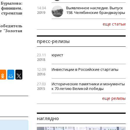
Бурылова:
с финишем.
14.04
Выявленное наследие. Выпуск
2019
158. Челябинские брандмауэры
 стремглав
еще статьи
Победитель
е "Золотая
пресс-релизы
23.11
юрист
2018
12.09
Инвестиции в Российские стартапы
2016
27.03
Исторические памятники и монументы
2015
к 70-летию Великой победы
еще релизы
наглядно