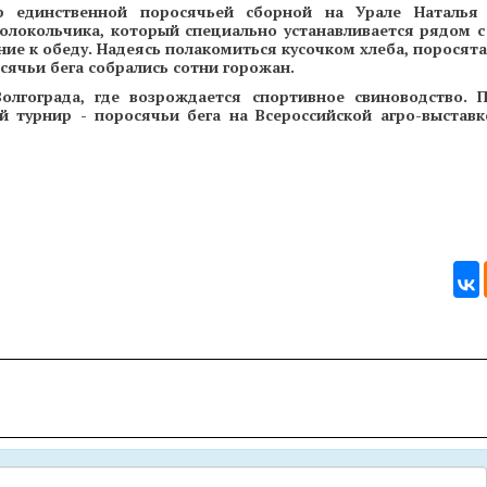
ер единственной поросячьей сборной на Урале Наталья 
колокольчика, который специально устанавливается рядом 
ие к обеду. Надеясь полакомиться кусочком хлеба, поросята
ячьи бега собрались сотни горожан.
лгограда, где возрождается спортивное свиноводство. 
й турнир - поросячьи бега на Всероссийской агро-выставк