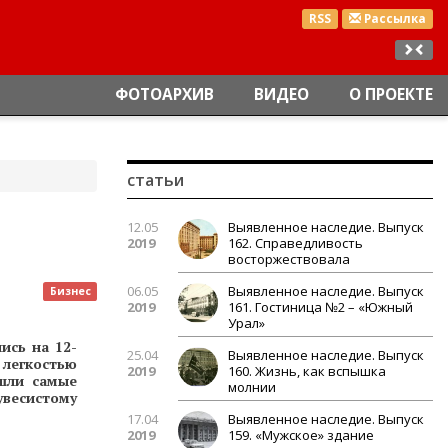
RSS
Рассылка
ФОТОАРХИВ
ВИДЕО
О ПРОЕКТЕ
статьи
12.05
Выявленное наследие. Выпуск
2019
162. Справедливость
восторжествовала
06.05
Выявленное наследие. Выпуск
Бизнес
2019
161. Гостиница №2 – «Южный
Урал»
ись на 12-
25.04
Выявленное наследие. Выпуск
 легкостью
2019
160. Жизнь, как вспышка
шли самые
молнии
увесистому
17.04
Выявленное наследие. Выпуск
2019
159. «Мужское» здание