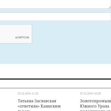
23.12.2016
11.52
07.12.2016
10.28
Татьяна Заславская
Золотопромыш
«ответила» Каннским
Южного Урала