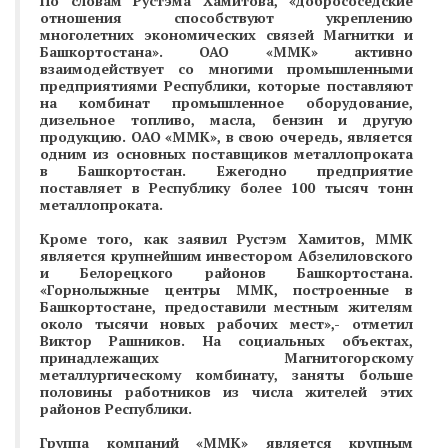
По словам Рустэма Хамитова, «добрососедские
отношения способствуют укреплению
многолетних экономических связей Магнитки и
Башкортостана». ОАО «ММК» активно
взаимодействует со многими промышленными
предприятиями Республики, которые поставляют
на комбинат промышленное оборудование,
дизельное топливо, масла, бензин и другую
продукцию. ОАО «ММК», в свою очередь, является
одним из основных поставщиков металлопроката
в Башкортостан. Ежегодно предприятие
поставляет в Республику более 100 тысяч тонн
металлопроката.
Кроме того, как заявил Рустэм Хамитов, ММК
является крупнейшим инвестором Абзелиловского
и Белорецкого районов Башкортостана.
«Горнолыжные центры ММК, построенные в
Башкортостане, предоставили местным жителям
около тысячи новых рабочих мест»,- отметил
Виктор Рашников. На социальных объектах,
принадлежащих Магнитогорскому
металлургическому комбинату, заняты больше
половины работников из числа жителей этих
районов Республики.
Группа компаний «ММК» является крупным