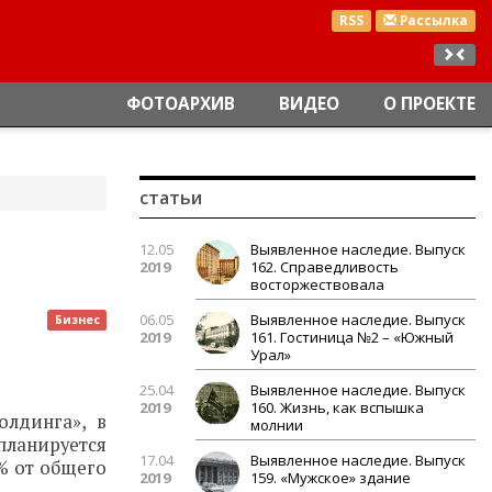
RSS
Рассылка
ФОТОАРХИВ
ВИДЕО
О ПРОЕКТЕ
статьи
12.05
Выявленное наследие. Выпуск
2019
162. Справедливость
восторжествовала
06.05
Выявленное наследие. Выпуск
Бизнес
2019
161. Гостиница №2 – «Южный
Урал»
25.04
Выявленное наследие. Выпуск
2019
160. Жизнь, как вспышка
олдинга», в
молнии
планируется
17.04
Выявленное наследие. Выпуск
% от общего
2019
159. «Мужское» здание