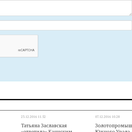
23.12.2016
11.52
07.12.2016
10.28
Татьяна Заславская
Золотопромыш
«ответила» Каннским
Южного Урала