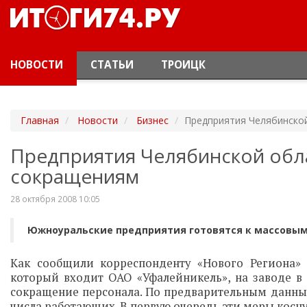
НОВОСТИ
СТАТЬИ
ТРОИЦК
Главная
Новости
Бизнес
Предприятия Челябинско
Предприятия Челябинской обла
сокращениям
28 октября 2008 10:05
Южноуральские предприятия готовятся к массовы
Как сообщили корреспонденту «Нового Региона» 
который входит ОАО «Уфалейникель», на заводе в
сокращение персонала. По предварительным данным
числа работающих. В первую очередь эти меры косн