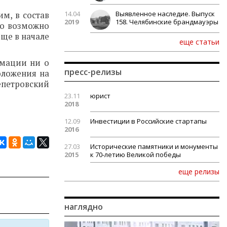
14.04
Выявленное наследие. Выпуск
м, в состав
2019
158. Челябинские брандмауэры
 о возможно
еще в начале
еще статьи
рмации ни о
пресс-релизы
оложения на
петровский
23.11
юрист
2018
12.09
Инвестиции в Российские стартапы
2016
27.03
Исторические памятники и монументы
2015
к 70-летию Великой победы
еще релизы
наглядно