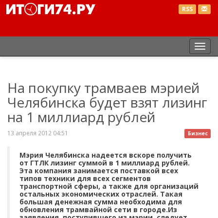
RSS
Пер
нав
На покупку трамваев мэрией
Челябинска будет взят лизинг
на 1 миллиард рублей
13 апреля 2012 04:51
Бизнес
Мэрия Челябинска надеется вскоре получить
от ГТЛК лизинг суммой в 1 миллиард рублей.
Эта компания занимается поставкой всех
типов техники для всех сегментов
транспортной сферы, а также для организаций
остальных экономических отраслей. Такая
большая денежная сумма необходима для
обновления трамвайной сети в городе.Из
заявления, поступившего из мэрии, следует,