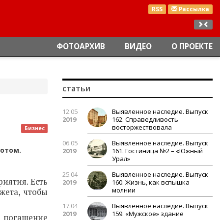
RSS
Рассылка
ФОТОАРХИВ
ВИДЕО
О ПРОЕКТЕ
статьи
12.05
Выявленное наследие. Выпуск
2019
162. Справедливость
восторжествовала
Бизнес
06.05
Выявленное наследие. Выпуск
отом.
2019
161. Гостиница №2 – «Южный
Урал»
25.04
Выявленное наследие. Выпуск
риятия. Есть
2019
160. Жизнь, как вспышка
молнии
жета, чтобы
17.04
Выявленное наследие. Выпуск
2019
159. «Мужское» здание
а погашение