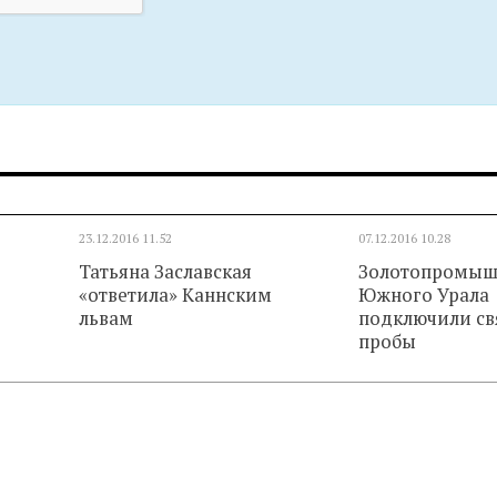
23.12.2016
11.52
07.12.2016
10.28
Татьяна Заславская
Золотопромыш
«ответила» Каннским
Южного Урала
львам
подключили св
пробы