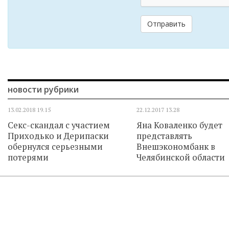
Отправить
новости рубрики
13.02.2018
19.15
22.12.2017
13.28
Секс-скандал с участием
Яна Коваленко будет
Приходько и Дерипаски
представлять
обернулся серьезными
Внешэкономбанк в
потерями
Челябинской области