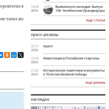
перевезена в
14.04
Выявленное наследие. Выпуск
2019
158. Челябинские брандмауэры
тию таких же
еще статьи
пресс-релизы
23.11
юрист
2018
12.09
Инвестиции в Российские стартапы
2016
27.03
Исторические памятники и монументы
2015
к 70-летию Великой победы
еще релизы
наглядно