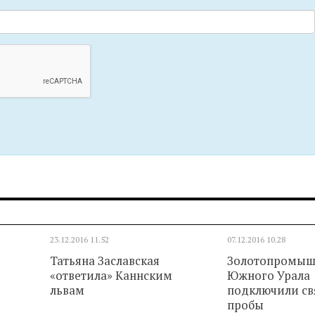
23.12.2016
11.52
07.12.2016
10.28
Татьяна Заславская
Золотопромыш
«ответила» Каннским
Южного Урала
львам
подключили св
пробы