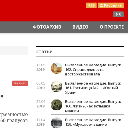
RSS
Рассылка
ФОТОАРХИВ
ВИДЕО
О ПРОЕКТЕ
статьи
12.05
Выявленное наследие. Выпуск
2019
162. Справедливость
восторжествовала
06.05
Выявленное наследие. Выпуск
Бизнес
2019
161. Гостиница №2 – «Южный
Урал»
ля
25.04
Выявленное наследие. Выпуск
2019
160. Жизнь, как вспышка
молнии
одъемностью
60 градусов
17.04
Выявленное наследие. Выпуск
2019
159. «Мужское» здание