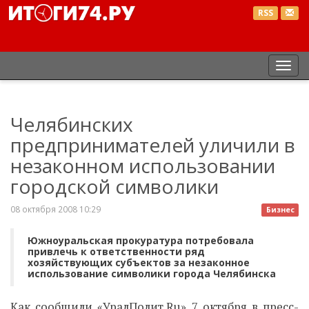
RSS
Пер
нав
Челябинских
предпринимателей уличили в
незаконном использовании
городской символики
08 октября 2008 10:29
Бизнес
Южноуральская прокуратура потребовала
привлечь к ответственности ряд
хозяйствующих субъектов за незаконное
использование символики города Челябинска
Как сообщили «УралПолит.Ru» 7 октября в пресс-